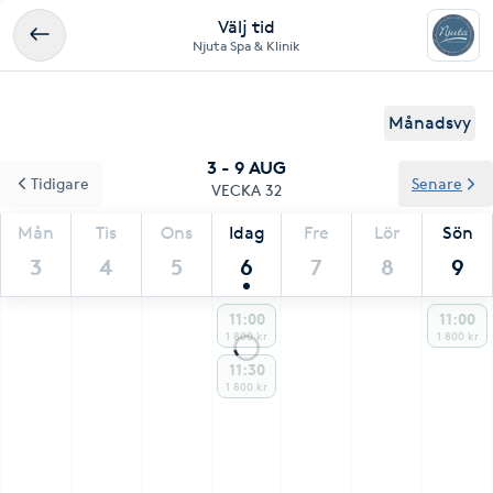
Välj tid
Njuta Spa & Klinik
Månadsvy
3 - 9 AUG
Tidigare
Senare
VECKA 32
Mån
Tis
Ons
Idag
Fre
Lör
Sön
3
4
5
6
7
8
9
11:00
11:00
1 800 kr
1 800 kr
11:30
1 800 kr