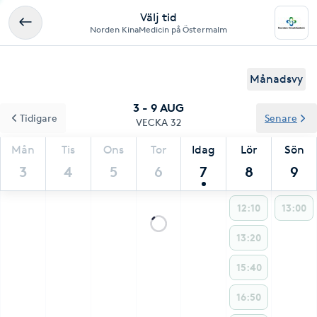
Välj tid
Norden KinaMedicin på Östermalm
Månadsvy
3 - 9 AUG
Tidigare
Senare
VECKA 32
Mån
Tis
Ons
Tor
Idag
Lör
Sön
3
4
5
6
7
8
9
12:10
13:00
13:20
15:40
16:50