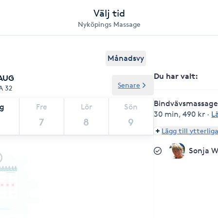
Välj tid
Nyköpings Massage
Månadsvy
Du har valt
:
 AUG
Senare
A 32
Bindvävsmassage
ag
Fre
Lör
Sön
30 min
,
490 kr
·
L
7
8
9
Lägg till ytterlig
Sonja W