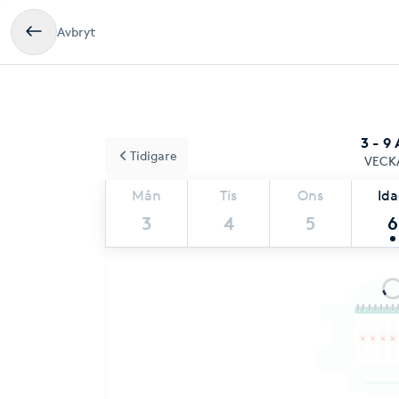
Avbryt
3 - 9
Tidigare
VECK
Mån
Tis
Ons
Id
3
4
5
6