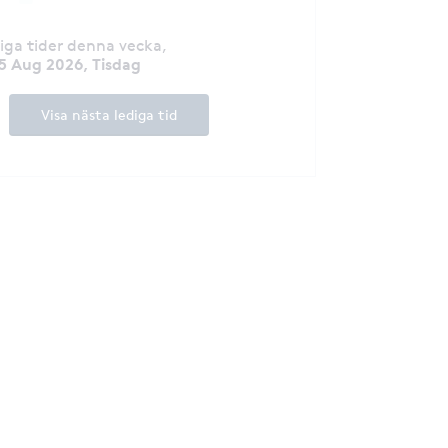
diga tider denna vecka
,
5 Aug 2026, Tisdag
Visa nästa lediga tid