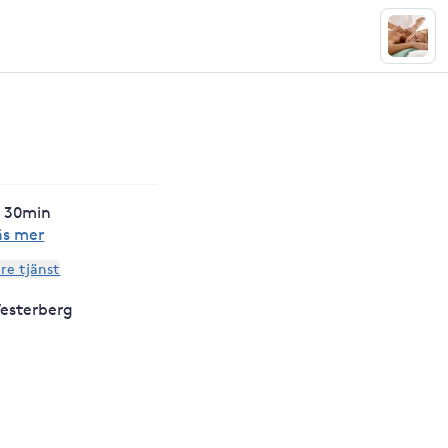
 30min
äs mer
are tjänst
esterberg