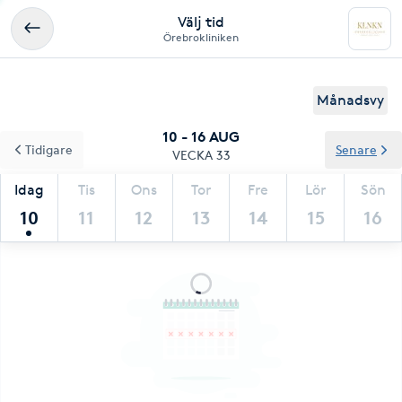
Välj tid
Örebrokliniken
Månadsvy
10 - 16 AUG
Tidigare
Senare
VECKA 33
Idag
Tis
Ons
Tor
Fre
Lör
Sön
10
11
12
13
14
15
16