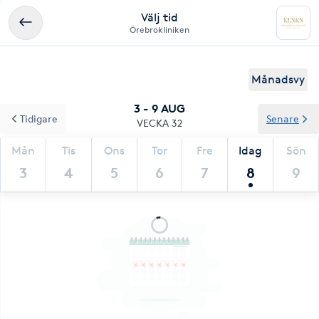
Välj tid
Örebrokliniken
Månadsvy
3 - 9 AUG
Tidigare
Senare
VECKA 32
Mån
Tis
Ons
Tor
Fre
Idag
Sön
3
4
5
6
7
8
9