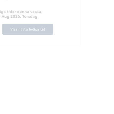
Estetisk Medicin),
Injektionsrådet *
diga tider denna vecka
,
resultat * Telefon: 073-0710321. Lämna
 Aug 2026, Torsdag
gärna meddeland
upptagen med beh
jag upp när jag h
Visa nästa lediga tid