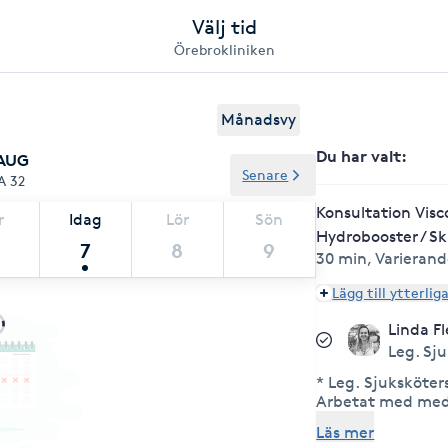
Välj tid
Örebrokliniken
Månadsvy
Du har valt
:
 AUG
Senare
A 32
Konsultation Vis
r
Idag
Lör
Sön
Hydrobooster / Sk
7
8
9
30 min
,
Varierand
Lägg till ytterlig
Linda F
Leg. Sj
* Leg. Sjuksköter
Arbetat med medi
Neurologen på US
Läs mer
medlem i RFEM (R