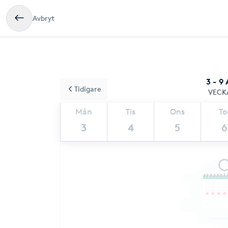
Avbryt
3 - 9
Tidigare
VECK
Mån
Tis
Ons
To
3
4
5
6