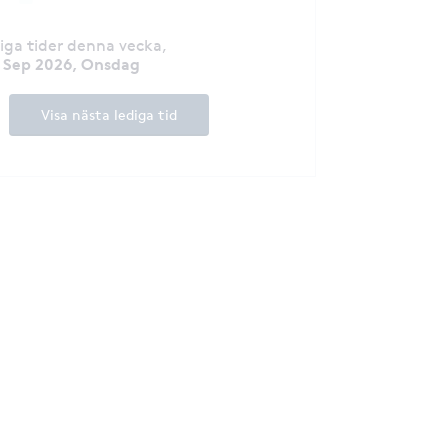
Injektionsrådet *
resultat * Telefon: 073-0710321. Lämna
gärna meddeland
diga tider denna vecka
,
upptagen med beh
 Sep 2026, Onsdag
jag upp när jag h
Visa nästa lediga tid