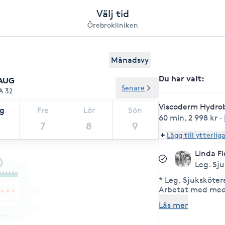
Välj tid
Örebrokliniken
Månadsvy
Du har valt
:
 AUG
Senare
A 32
Viscoderm Hydro
ag
Fre
Lör
Sön
60 min
,
2 998 kr
·
7
8
9
Lägg till ytterlig
Linda F
Leg. Sj
* Leg. Sjuksköter
Arbetat med medi
Neurologen på US
Läs mer
medlem i RFEM (R
Estetisk Medicin),