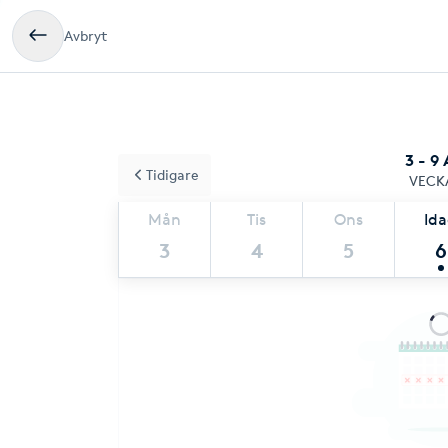
Avbryt
3 - 9
Tidigare
VECK
Mån
Tis
Ons
Id
3
4
5
6