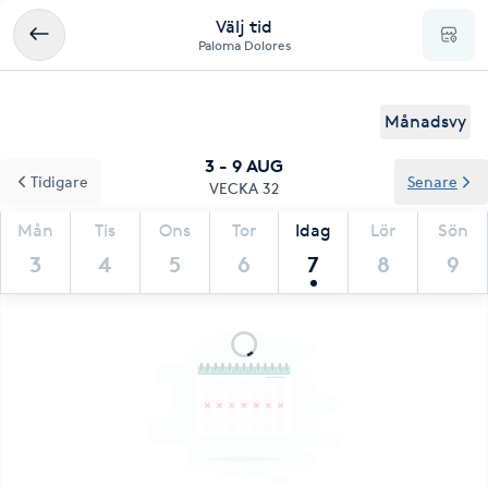
Välj tid
Paloma Dolores
Månadsvy
3 - 9 AUG
Tidigare
Senare
VECKA 32
Mån
Tis
Ons
Tor
Idag
Lör
Sön
3
4
5
6
7
8
9