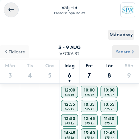
Välj tid
Paradise Spa Relax
Månadsvy
3 - 9 AUG
Tidigare
Senare
VECKA 32
Mån
Tis
Ons
Idag
Fre
Lör
Sön
3
4
5
6
7
8
9
12:00
10:00
10:00
675 kr
675 kr
675 kr
12:55
10:35
10:55
675 kr
675 kr
675 kr
13:50
12:45
11:50
675 kr
675 kr
675 kr
14:45
13:40
12:45
675 kr
675 kr
675 kr