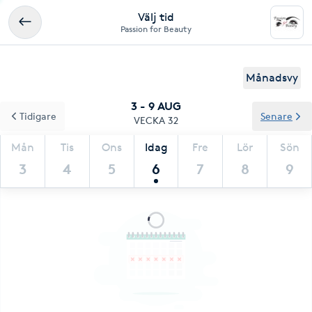
Välj tid
Passion for Beauty
Månadsvy
3 - 9 AUG
Tidigare
Senare
VECKA 32
Mån
Tis
Ons
Idag
Fre
Lör
Sön
3
4
5
6
7
8
9