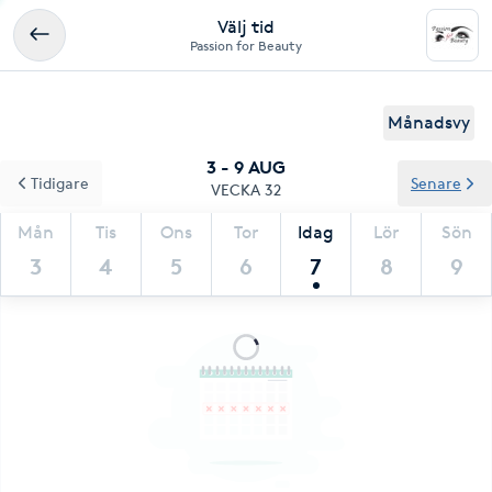
Välj tid
Passion for Beauty
Månadsvy
3 - 9 AUG
Tidigare
Senare
VECKA 32
Mån
Tis
Ons
Tor
Idag
Lör
Sön
3
4
5
6
7
8
9