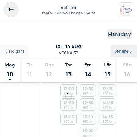
Välj tid
Pepi`s - Clinic & Massage i Borås
Månadsvy
10 - 16 AUG
Tidigare
Senare
VECKA 33
Idag
Tis
Ons
Tor
Fre
Lör
Sön
10
11
12
13
14
15
16
12:00
12:00
13:15
850 kr
850 kr
850 kr
12:50
12:50
14:05
850 kr
850 kr
850 kr
13:25
13:10
14:15
850 kr
850 kr
850 kr
15:00
850 kr