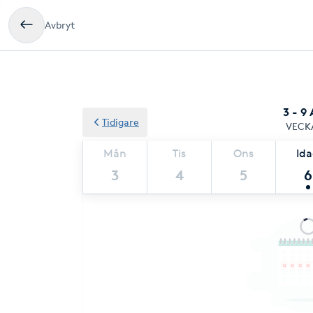
Avbryt
3 - 9
Tidigare
VECK
Mån
Tis
Ons
Id
3
4
5
6