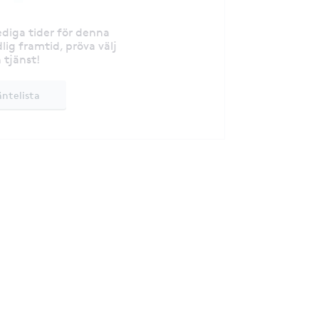
lediga tider för denna
lig framtid, pröva välj
 tjänst!
äntelista