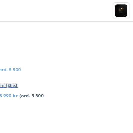
ord. 5 500
are tjänst
3 990 kr
(ord. 5 500