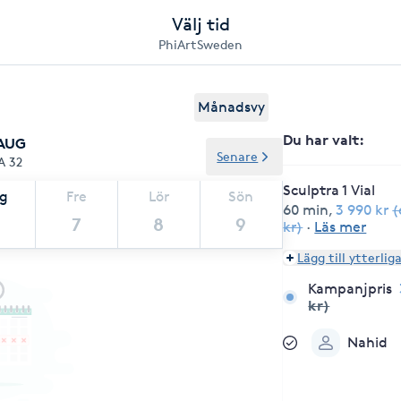
Välj tid
PhiArtSweden
Månadsvy
Du har valt
:
 AUG
Senare
A 32
Sculptra 1 Vial
ag
Fre
Lör
Sön
60 min
,
3 990 kr
(
7
8
9
kr)
·
Läs mer
Lägg till ytterlig
Kampanjpris
kr)
Nahid