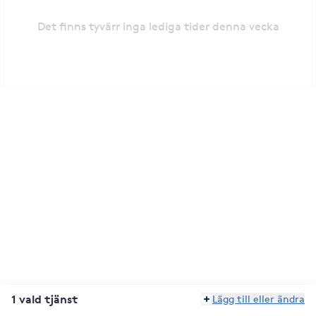
Det finns tyvärr inga lediga tider denna vecka
1 vald tjänst
Lägg till eller ändra