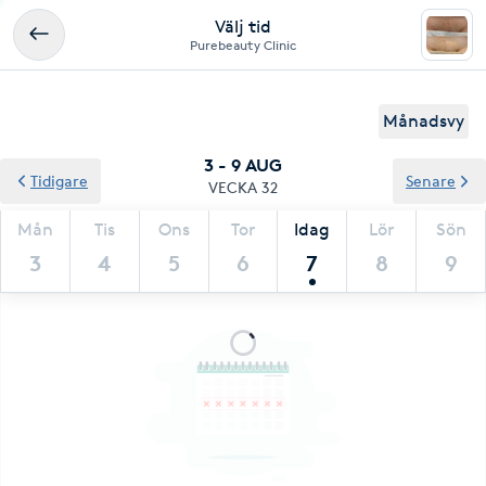
Välj tid
Purebeauty Clinic
Månadsvy
3 - 9 AUG
Tidigare
Senare
VECKA 32
Mån
Tis
Ons
Tor
Idag
Lör
Sön
3
4
5
6
7
8
9