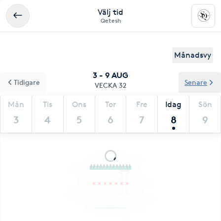
Välj tid
Qetesh
Månadsvy
3 - 9 AUG
Tidigare
Senare
VECKA 32
Mån
Tis
Ons
Tor
Fre
Idag
Sön
3
4
5
6
7
8
9