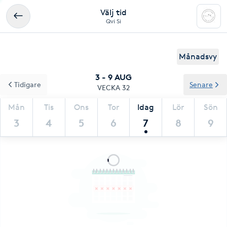
Välj tid
Qvi Si
Månadsvy
3 - 9 AUG
Tidigare
Senare
VECKA 32
Mån
Tis
Ons
Tor
Idag
Lör
Sön
3
4
5
6
7
8
9