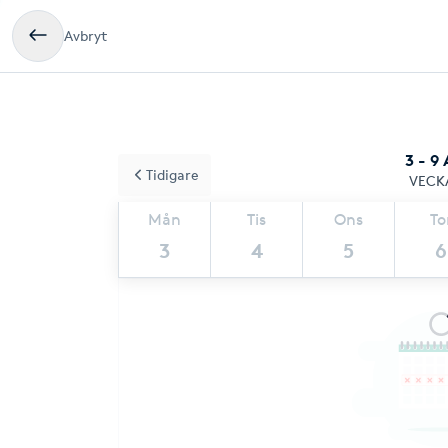
Avbryt
3 - 9
Tidigare
VECK
Mån
Tis
Ons
To
3
4
5
6