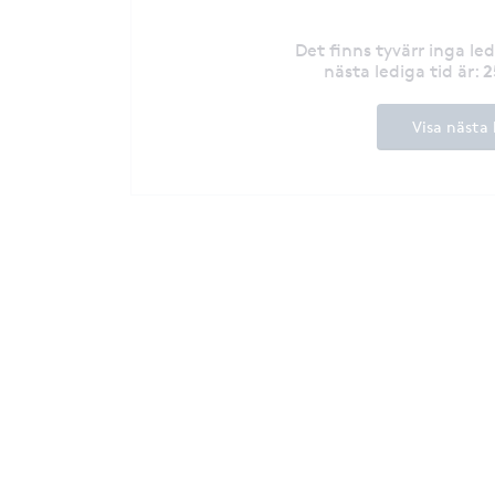
Det finns tyvärr inga le
2
nästa lediga tid är
:
Visa nästa 