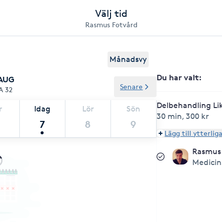
Välj tid
Rasmus Fotvård
Månadsvy
Du har valt
:
 AUG
Senare
A 32
Delbehandling L
r
Idag
Lör
Sön
30 min
,
300 kr
7
8
9
Lägg till ytterlig
Rasmus
Medicin