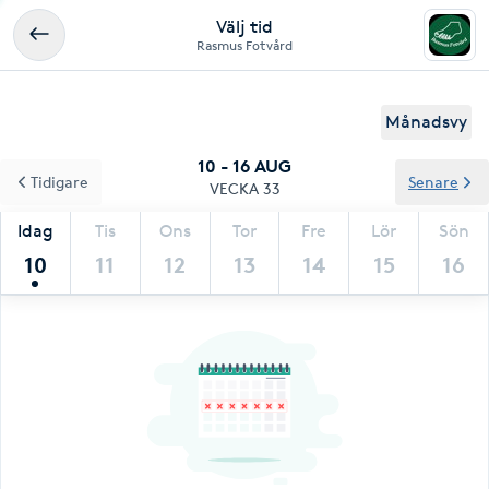
Välj tid
Rasmus Fotvård
Månadsvy
10 - 16 AUG
Tidigare
Senare
VECKA 33
Idag
Tis
Ons
Tor
Fre
Lör
Sön
10
11
12
13
14
15
16