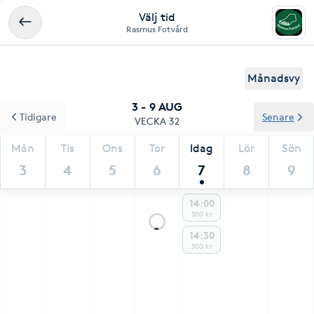
Välj tid
Rasmus Fotvård
Månadsvy
3 - 9 AUG
Tidigare
Senare
VECKA 32
Mån
Tis
Ons
Tor
Idag
Lör
Sön
3
4
5
6
7
8
9
14:00
300 kr
14:30
300 kr