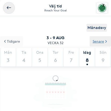
Välj tid
Reach Your Goal
Månadsvy
3 - 9 AUG
Tidigare
Senare
VECKA 32
Mån
Tis
Ons
Tor
Fre
Idag
Sön
3
4
5
6
7
8
9