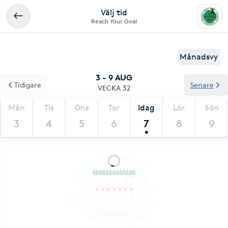
Välj tid
Reach Your Goal
Månadsvy
3 - 9 AUG
Tidigare
Senare
VECKA 32
Mån
Tis
Ons
Tor
Idag
Lör
Sön
3
4
5
6
7
8
9