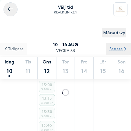
Välj tid
REALKLINIKEN
Månadsvy
10 - 16 AUG
Tidigare
Senare
VECKA 33
Idag
Tis
Ons
Tor
Fre
Lör
Sön
10
11
12
13
14
15
16
13:00
3 800 kr
13:15
3 800 kr
13:30
3 800 kr
13:45
3 800 kr