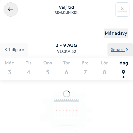
Välj tid
REALKLINIKEN
Månadsvy
3 - 9 AUG
Tidigare
Senare
VECKA 32
Mån
Tis
Ons
Tor
Fre
Lör
Idag
3
4
5
6
7
8
9