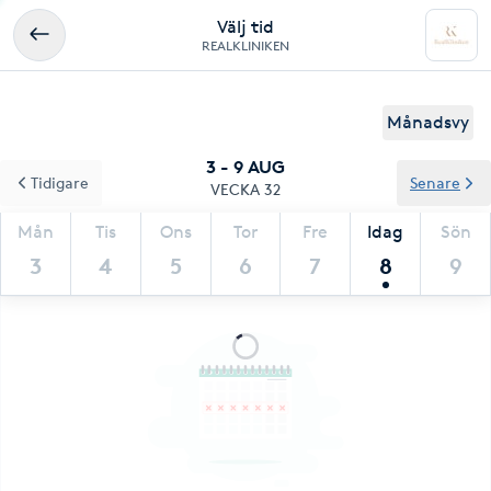
Välj tid
REALKLINIKEN
Månadsvy
3 - 9 AUG
Tidigare
Senare
VECKA 32
Mån
Tis
Ons
Tor
Fre
Idag
Sön
3
4
5
6
7
8
9