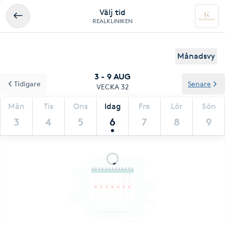
Välj tid
REALKLINIKEN
Månadsvy
3 - 9 AUG
Tidigare
Senare
VECKA 32
Mån
Tis
Ons
Idag
Fre
Lör
Sön
3
4
5
6
7
8
9