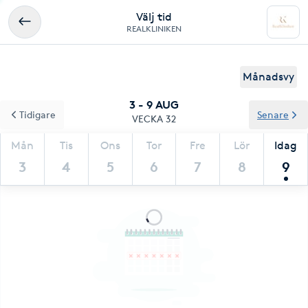
Välj tid
REALKLINIKEN
Månadsvy
3 - 9 AUG
Tidigare
Senare
VECKA 32
Mån
Tis
Ons
Tor
Fre
Lör
Idag
3
4
5
6
7
8
9