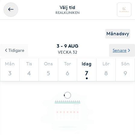
Välj tid
REALKLINIKEN
Månadsvy
3 - 9 AUG
Tidigare
Senare
VECKA 32
Mån
Tis
Ons
Tor
Idag
Lör
Sön
3
4
5
6
7
8
9