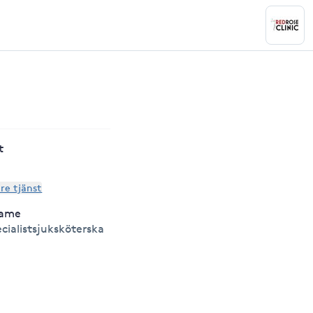
t
are tjänst
lame
ecialistsjuksköterska