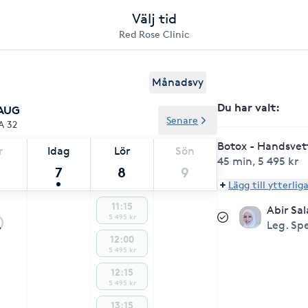
Välj tid
Red Rose Clinic
Månadsvy
Du har valt
:
 AUG
Senare
A 32
Botox - Handsvet
r
Idag
Lör
Sön
45 min
,
5 495 kr
7
8
9
Lägg till ytterlig
11:15
Abir Sa
5 495 kr
Leg. Sp
12:00
5 495 kr
12:15
5 495 kr
13:15