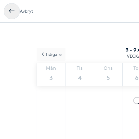
Avbryt
3 - 9
Tidigare
VECK
Mån
Tis
Ons
To
3
4
5
6