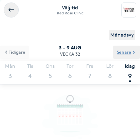
Välj tid
Red Rose Clinic
Månadsvy
3 - 9 AUG
Tidigare
Senare
VECKA 32
Mån
Tis
Ons
Tor
Fre
Lör
Idag
3
4
5
6
7
8
9