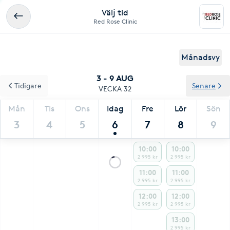
Välj tid
Red Rose Clinic
Månadsvy
3 - 9 AUG
Tidigare
Senare
VECKA 32
Mån
Tis
Ons
Idag
Fre
Lör
Sön
3
4
5
6
7
8
9
10:00
10:00
2 995 kr
2 995 kr
11:00
11:00
2 995 kr
2 995 kr
12:00
12:00
2 995 kr
2 995 kr
13:00
2 995 kr