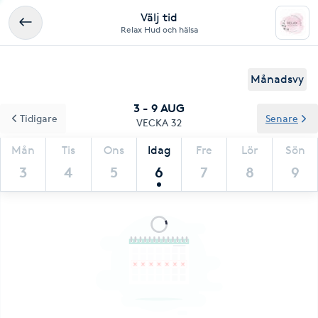
Välj tid
Relax Hud och hälsa
Månadsvy
3 - 9 AUG
Tidigare
Senare
VECKA 32
Mån
Tis
Ons
Idag
Fre
Lör
Sön
3
4
5
6
7
8
9