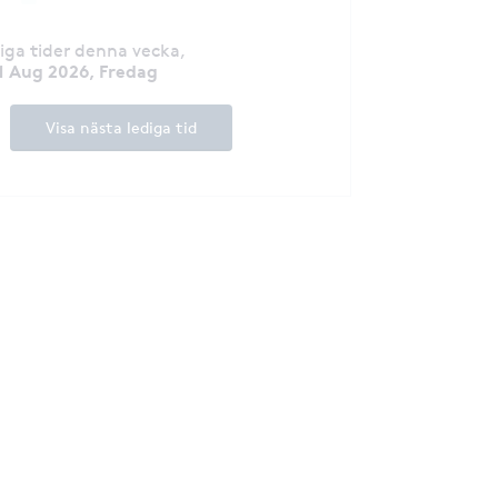
diga tider denna vecka
,
1 Aug 2026, Fredag
Visa nästa lediga tid