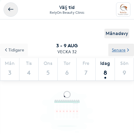
Välj tid
RelyOn Beauty Clinic
Månadsvy
3 - 9 AUG
Tidigare
Senare
VECKA 32
Mån
Tis
Ons
Tor
Fre
Idag
Sön
3
4
5
6
7
8
9