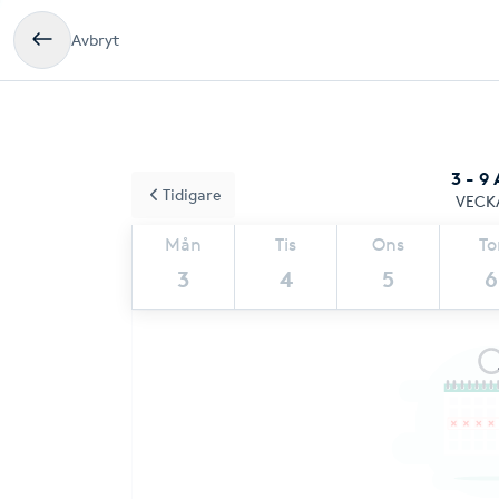
Avbryt
3 - 9
Tidigare
VECK
Mån
Tis
Ons
To
3
4
5
6