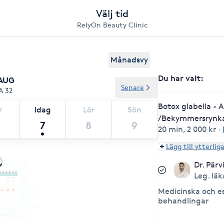
Välj tid
RelyOn Beauty Clinic
Månadsvy
Du har valt
:
 AUG
Senare
A 32
Botox glabella - 
r
Idag
Lör
Sön
/Bekymmersrynk
7
8
9
20 min
,
2 000 kr
·
Lägg till ytterlig
Dr. Pärv
Leg. läk
Medicinska och e
behandlingar