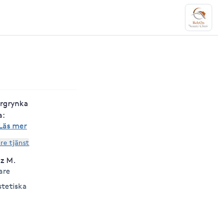
Argrynka
a:
Läs mer
are tjänst
iz M.
are
stetiska