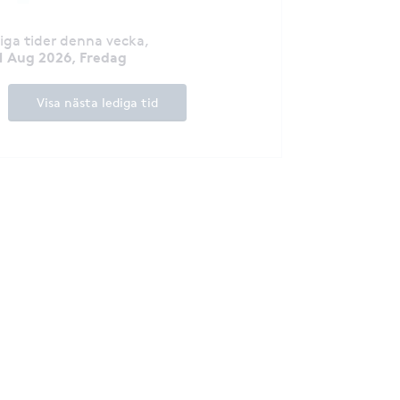
diga tider denna vecka
,
1 Aug 2026, Fredag
Visa nästa lediga tid