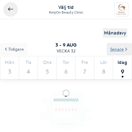
Välj tid
RelyOn Beauty Clinic
Månadsvy
3 - 9 AUG
Tidigare
Senare
VECKA 32
Mån
Tis
Ons
Tor
Fre
Lör
Idag
3
4
5
6
7
8
9