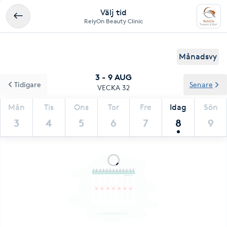
Välj tid
RelyOn Beauty Clinic
Månadsvy
3 - 9 AUG
Tidigare
Senare
VECKA 32
Mån
Tis
Ons
Tor
Fre
Idag
Sön
3
4
5
6
7
8
9