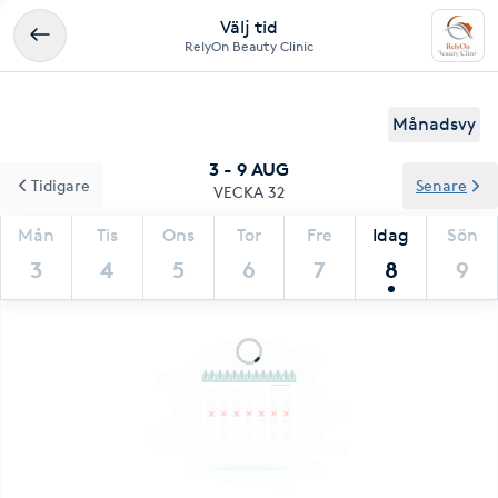
Välj tid
RelyOn Beauty Clinic
Månadsvy
3 - 9 AUG
Tidigare
Senare
VECKA 32
Mån
Tis
Ons
Tor
Fre
Idag
Sön
3
4
5
6
7
8
9