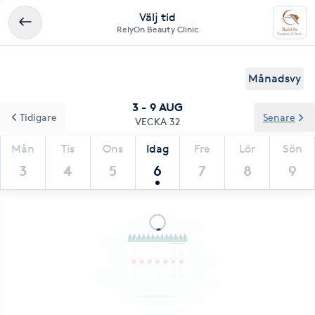
Välj tid
RelyOn Beauty Clinic
Månadsvy
3 - 9 AUG
Tidigare
Senare
VECKA 32
Mån
Tis
Ons
Idag
Fre
Lör
Sön
3
4
5
6
7
8
9