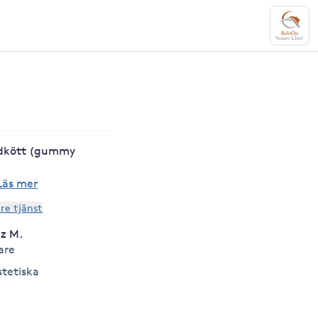
ndkött (gummy
Läs mer
are tjänst
iz M.
are
stetiska