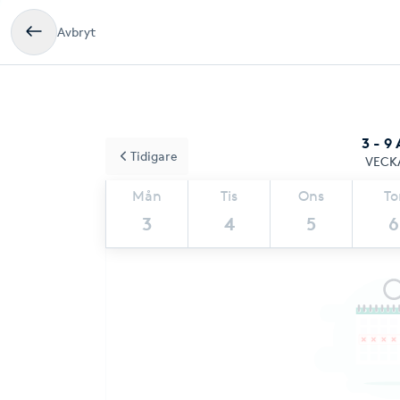
Avbryt
3 - 9
Tidigare
VECK
Mån
Tis
Ons
To
3
4
5
6