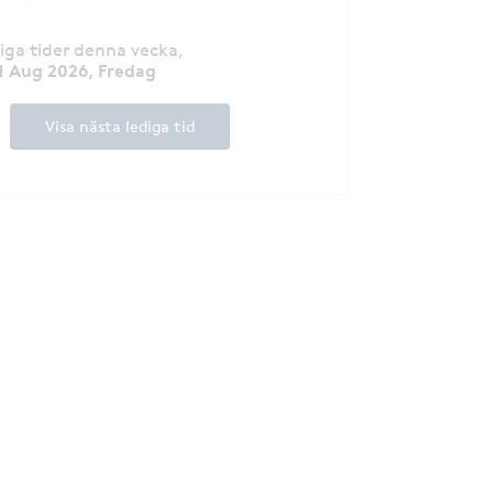
diga tider denna vecka
,
1 Aug 2026, Fredag
Visa nästa lediga tid