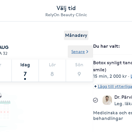
Välj tid
RelyOn Beauty Clinic
Månadsvy
Du har valt
:
 AUG
Senare
A 32
Botox synligt ta
r
Idag
Lör
Sön
smile)
7
8
9
15 min
,
2 000 kr
·
Lägg till ytterlig
Dr. Pärv
Leg. läk
Medicinska och e
behandlingar