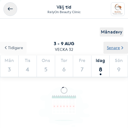
Välj tid
RelyOn Beauty Clinic
Månadsvy
3 - 9 AUG
Tidigare
Senare
VECKA 32
Mån
Tis
Ons
Tor
Fre
Idag
Sön
3
4
5
6
7
8
9