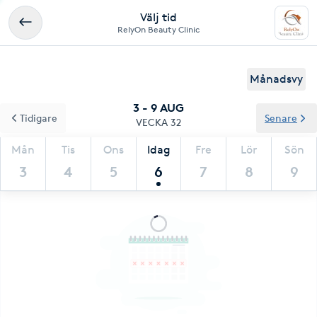
Välj tid
RelyOn Beauty Clinic
Månadsvy
3 - 9 AUG
Tidigare
Senare
VECKA 32
Mån
Tis
Ons
Idag
Fre
Lör
Sön
3
4
5
6
7
8
9