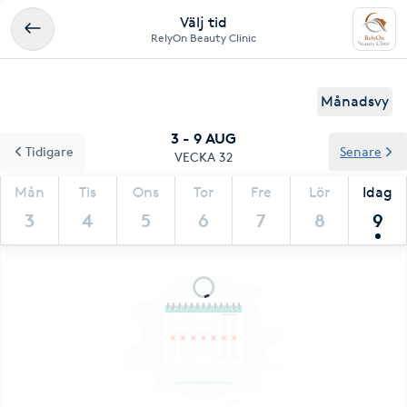
Välj tid
RelyOn Beauty Clinic
Månadsvy
3 - 9 AUG
Tidigare
Senare
VECKA 32
Mån
Tis
Ons
Tor
Fre
Lör
Idag
3
4
5
6
7
8
9