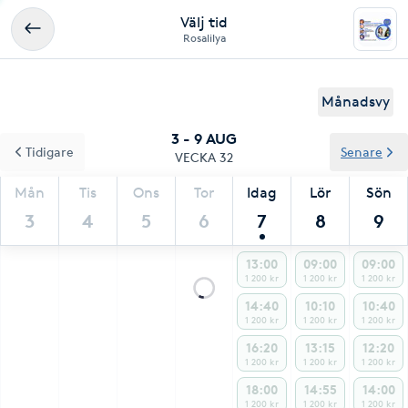
Välj tid
Rosalilya
Månadsvy
3 - 9 AUG
Tidigare
Senare
VECKA 32
Mån
Tis
Ons
Tor
Idag
Lör
Sön
3
4
5
6
7
8
9
13:00
09:00
09:00
1 200 kr
1 200 kr
1 200 kr
14:40
10:10
10:40
1 200 kr
1 200 kr
1 200 kr
16:20
13:15
12:20
1 200 kr
1 200 kr
1 200 kr
18:00
14:55
14:00
1 200 kr
1 200 kr
1 200 kr