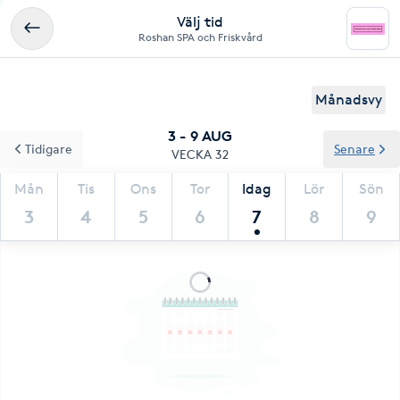
Välj tid
Roshan SPA och Friskvård
Månadsvy
3 - 9 AUG
Tidigare
Senare
VECKA 32
Mån
Tis
Ons
Tor
Idag
Lör
Sön
3
4
5
6
7
8
9