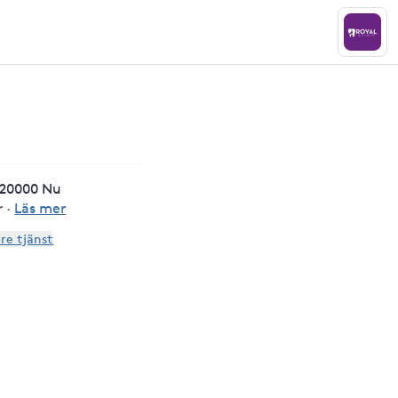
 20000 Nu
r
·
Läs mer
are tjänst