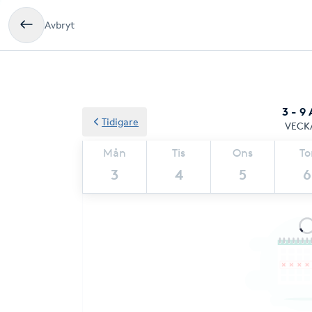
Avbryt
3 - 9
Tidigare
VECK
Mån
Tis
Ons
To
3
4
5
6