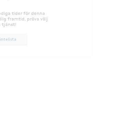
lediga tider för denna
lig framtid, pröva välj
 tjänst!
äntelista