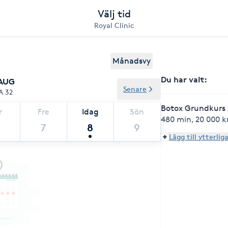
Välj tid
Royal Clinic
Månadsvy
Du har valt
:
 AUG
Senare
A 32
Botox Grundkurs
r
Fre
Idag
Sön
480 min
,
20 000 k
7
8
9
Lägg till ytterlig