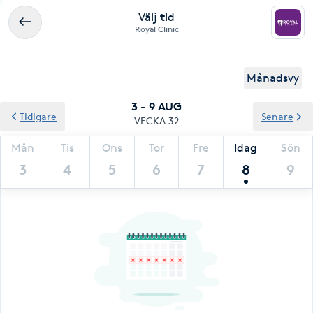
Välj tid
Royal Clinic
Månadsvy
3 - 9 AUG
Tidigare
Senare
VECKA 32
Mån
Tis
Ons
Tor
Fre
Idag
Sön
3
4
5
6
7
8
9