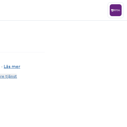
r
·
Läs mer
are tjänst