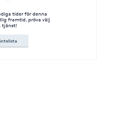
lediga tider för denna
lig framtid, pröva välj
 tjänst!
äntelista