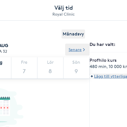
Välj tid
Royal Clinic
Månadsvy
Du har valt
:
 AUG
Senare
A 32
Profhilo kurs
ag
Fre
Lör
Sön
480 min
,
10 000 k
7
8
9
Lägg till ytterlig