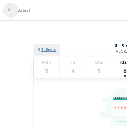
Avbryt
3 - 9
Tidigare
VECK
Mån
Tis
Ons
Id
3
4
5
6