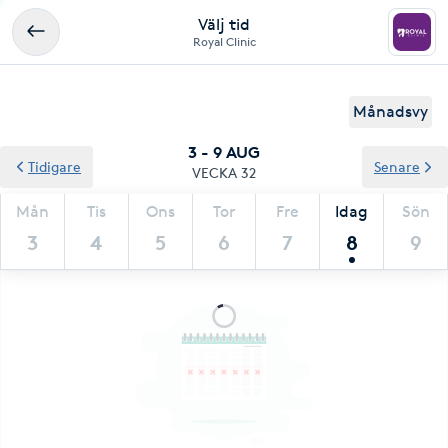
Välj tid
Royal Clinic
Månadsvy
3 - 9 AUG
Tidigare
Senare
VECKA 32
Mån
Tis
Ons
Tor
Fre
Idag
Sön
3
4
5
6
7
8
9