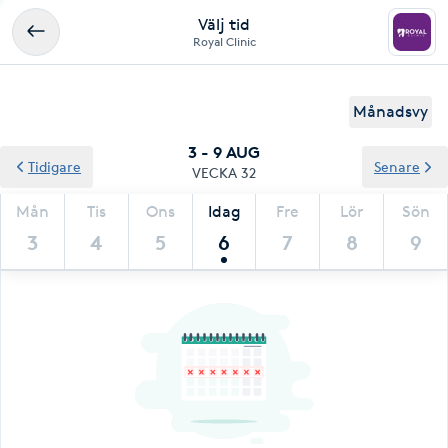
Välj tid
Royal Clinic
Månadsvy
3 - 9 AUG
Tidigare
Senare
VECKA 32
Mån
Tis
Ons
Idag
Fre
Lör
Sön
3
4
5
6
7
8
9