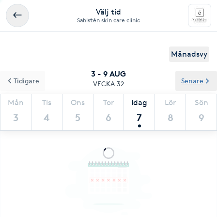
Välj tid
Sahlstén skin care clinic
Månadsvy
3 - 9 AUG
Tidigare
Senare
VECKA 32
Mån
Tis
Ons
Tor
Idag
Lör
Sön
3
4
5
6
7
8
9